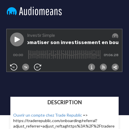
DESCRIPTION
Ouvrir un compte chez Trade Republic
=>
https://traderepublic.com/onboarding/referral?
adjust_referrer=adjust_reftaghttps%3A%2F%2Ftradere