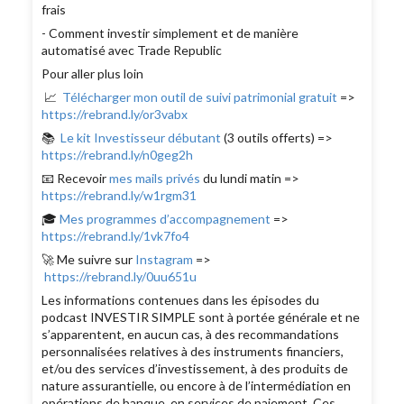
frais
- Comment investir simplement et de manière
automatisé avec Trade Republic
Pour aller plus loin
📈
Télécharger mon outil de suivi patrimonial gratuit
=>
https://rebrand.ly/or3vabx
📚
Le kit Investisseur débutant
(3 outils offerts) =>
https://rebrand.ly/n0geg2h
📧 Recevoir
mes mails privés
du lundi matin =>
https://rebrand.ly/w1rgm31
🎓
Mes programmes d’accompagnement
=>
https://rebrand.ly/1vk7fo4
🚀 Me suivre sur
Instagram
=>
https://rebrand.ly/0uu651u
Les informations contenues dans les épisodes du
podcast INVESTIR SIMPLE sont à portée générale et ne
s’apparentent, en aucun cas, à des recommandations
personnalisées relatives à des instruments financiers,
et/ou des services d’investissement, à des produits de
nature assurantielle, ou encore à de l’intermédiation en
opérations de banque, en services de paiement. Ces