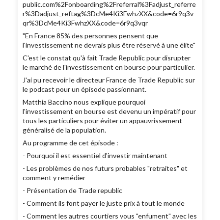
public.com%2Fonboarding%2Freferral%3Fadjust_referre
r%3Dadjust_reftag%3DcMe4Ki3FwhzXX&code=6r9q3v
qr%3DcMe4Ki3FwhzXX&code=6r9q3vqr
"En France 85% des personnes pensent que
l'investissement ne devrais plus être réservé à une élite"
C'est le constat qu'à fait Trade Republic pour disrupter
le marché de l'investissement en bourse pour particulier.
J'ai pu recevoir le directeur France de Trade Republic sur
le podcast pour un épisode passionnant.
Matthia Baccino nous explique pourquoi
l'investissement en bourse est devenu un impératif pour
tous les particuliers pour éviter un appauvrissement
généralisé de la population.
Au programme de cet épisode :
- Pourquoi il est essentiel d'investir maintenant
- Les problèmes de nos futurs probables "retraites" et
comment y remédier
- Présentation de Trade republic
- Comment ils font payer le juste prix à tout le monde
- Comment les autres courtiers vous "enfument" avec les