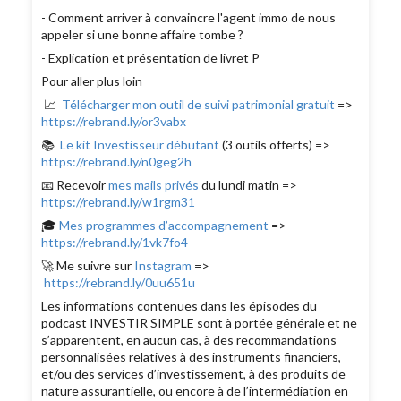
- Comment arriver à convaincre l'agent immo de nous
appeler si une bonne affaire tombe ?
- Explication et présentation de livret P
Pour aller plus loin
📈
Télécharger mon outil de suivi patrimonial gratuit
=>
https://rebrand.ly/or3vabx
📚
Le kit Investisseur débutant
(3 outils offerts) =>
https://rebrand.ly/n0geg2h
📧 Recevoir
mes mails privés
du lundi matin =>
https://rebrand.ly/w1rgm31
🎓
Mes programmes d’accompagnement
=>
https://rebrand.ly/1vk7fo4
🚀 Me suivre sur
Instagram
=>
https://rebrand.ly/0uu651u
Les informations contenues dans les épisodes du
podcast INVESTIR SIMPLE sont à portée générale et ne
s’apparentent, en aucun cas, à des recommandations
personnalisées relatives à des instruments financiers,
et/ou des services d’investissement, à des produits de
nature assurantielle, ou encore à de l’intermédiation en