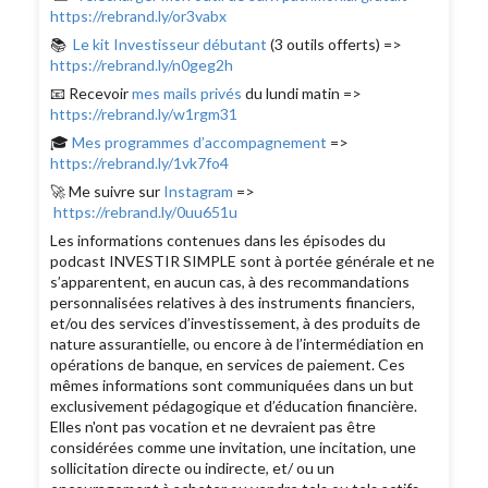
https://rebrand.ly/or3vabx
📚
Le kit Investisseur débutant
(3 outils offerts) =>
https://rebrand.ly/n0geg2h
📧 Recevoir
mes mails privés
du lundi matin =>
https://rebrand.ly/w1rgm31
🎓
Mes programmes d’accompagnement
=>
https://rebrand.ly/1vk7fo4
🚀 Me suivre sur
Instagram
=>
https://rebrand.ly/0uu651u
Les informations contenues dans les épisodes du
podcast INVESTIR SIMPLE sont à portée générale et ne
s’apparentent, en aucun cas, à des recommandations
personnalisées relatives à des instruments financiers,
et/ou des services d’investissement, à des produits de
nature assurantielle, ou encore à de l’intermédiation en
opérations de banque, en services de paiement. Ces
mêmes informations sont communiquées dans un but
exclusivement pédagogique et d’éducation financière.
Elles n'ont pas vocation et ne devraient pas être
considérées comme une invitation, une incitation, une
sollicitation directe ou indirecte, et/ ou un