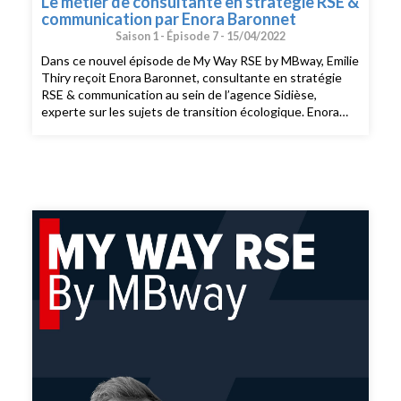
Le métier de consultante en stratégie RSE &
communication par Enora Baronnet
Saison 1 -
Épisode 7 -
15/04/2022
Dans ce nouvel épisode de My Way RSE by MBway, Emilie
Thiry reçoit Enora Baronnet, consultante en stratégie
RSE & communication au sein de l’agence Sidièse,
experte sur les sujets de transition écologique. Enora
Baronnet nous parle des enjeux de son métier au
quotidien. Elle nous raconte aussi son parcours et nous
donne les compétences requises et les perspectives de
recrutement dans le secteur. Enfin Enora Baronnet nous
partage les projets dont elle est le plus fière.