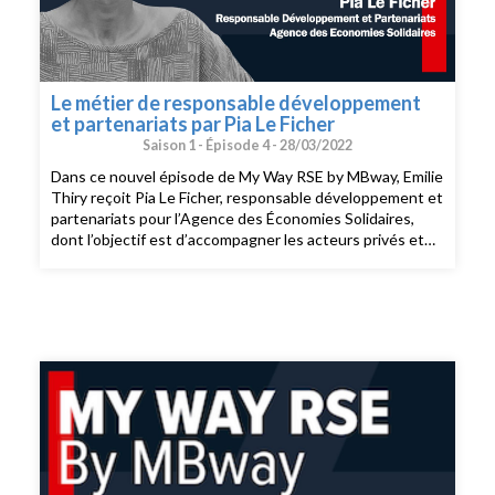
Le métier de responsable développement
et partenariats par Pia Le Ficher
Saison 1 -
Épisode 4 -
28/03/2022
Dans ce nouvel épisode de My Way RSE by MBway, Emilie
Thiry reçoit Pia Le Ficher, responsable développement et
partenariats pour l’Agence des Économies Solidaires,
dont l’objectif est d’accompagner les acteurs privés et
publics dans le développement de leurs politiques
d’achats responsables. Pia Le Ficher nous parle des
actions mises en place par l’agence, mais aussi de son
métier et des compétences à avoir pour l’exercer. Elle
évoque également son parcours animé par son intérêt
pour l’écologie et son envie de faire un métier à impact.