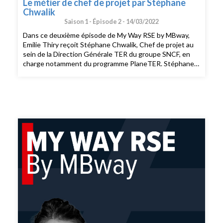
Le métier de chef de projet par Stéphane
Chwalik
Saison 1 -
Épisode 2 -
14/03/2022
Dans ce deuxième épisode de My Way RSE by MBway,
Emilie Thiry reçoit Stéphane Chwalik, Chef de projet au
sein de la Direction Générale TER du groupe SNCF, en
charge notamment du programme PlaneTER. Stéphane
Chwalik nous partage les enjeux et les actions mises en
place par le groupe pour consommer moins d’énergie. Il
nous parle de son métier au quotidien, de son parcours,
lui qui a commencé sa carrière en tant qu’ingénieur. Enfin,
Stéphane Chwalik nous délivre avec enthousiasme sa
vision des compétences fondamentales, notamment
comportementales, à acquérir pour devenir
professionnel de la RSE.