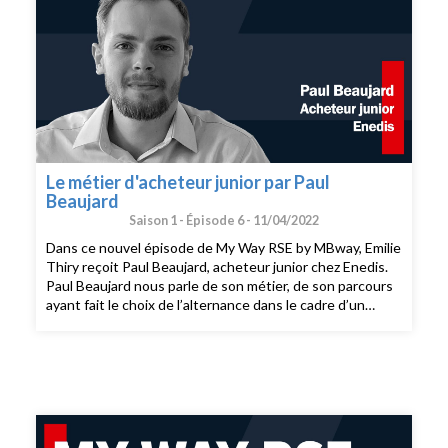
Le métier d'acheteur junior par Paul
Beaujard
Saison 1 -
Épisode 6 -
11/04/2022
Dans ce nouvel épisode de My Way RSE by MBway, Emilie
Thiry reçoit Paul Beaujard, acheteur junior chez Enedis.
Paul Beaujard nous parle de son métier, de son parcours
ayant fait le choix de l’alternance dans le cadre d’un
master en achats. Il nous partage son quotidien, sa
vision du métier, ses conseils pour réussir lors de
l’entretien d’embauche. Enfin, Paul Beaujard nous dit
pourquoi selon lui, être dans la pratique et non pas
seulement dans la théorie, est un plus pour son
apprendre son métier.