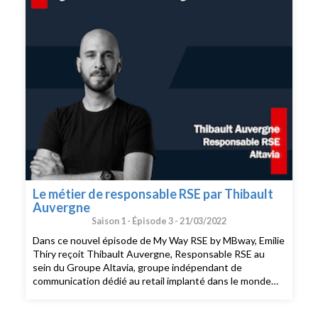
Le métier de responsable RSE par Thibault
Auvergne
Saison 1 -
Épisode 3 -
21/03/2022
Dans ce nouvel épisode de My Way RSE by MBway, Emilie
Thiry reçoit Thibault Auvergne, Responsable RSE au
sein du Groupe Altavia, groupe indépendant de
communication dédié au retail implanté dans le monde
entier. Thibault Auvergne nous raconte son parcours et
son quotidien en tant que responsable RSE qui pilote la