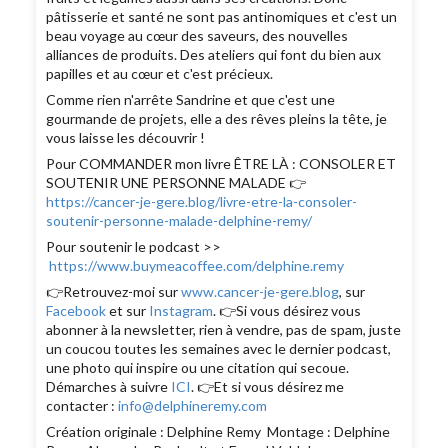
pâtisserie et santé ne sont pas antinomiques et c'est un
beau voyage au cœur des saveurs, des nouvelles
alliances de produits. Des ateliers qui font du bien aux
papilles et au cœur et c'est précieux.
Comme rien n'arrête Sandrine et que c'est une
gourmande de projets, elle a des rêves pleins la tête, je
vous laisse les découvrir !
Pour COMMANDER mon livre ÊTRE LÀ : CONSOLER ET
SOUTENIR UNE PERSONNE MALADE 👉
https://cancer-je-gere.blog/livre-etre-la-consoler-
soutenir-personne-malade-delphine-remy/
Pour soutenir le podcast >>
https://www.buymeacoffee.com/delphine.remy
👉Retrouvez-moi sur
www.cancer-je-gere.blog
, sur
Facebook
et sur
Instagram
. 👉Si vous désirez vous
abonner à la newsletter, rien à vendre, pas de spam, juste
un coucou toutes les semaines avec le dernier podcast,
une photo qui inspire ou une citation qui secoue.
Démarches à suivre
ICI
. 👉Et si vous désirez me
contacter :
info@delphineremy.com
Création originale : Delphine Remy Montage : Delphine