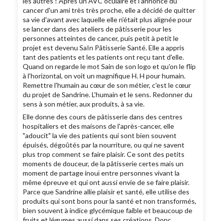
les autres ! Après un AVC oculaire et l'annonce du
cancer d'un ami très très proche, elle a décidé de quitter
sa vie d'avant avec laquelle elle n'était plus alignée pour
se lancer dans des ateliers de pâtisserie pour les
personnes atteintes de cancer, puis petit à petit le
projet est devenu SaIn Pâtisserie Santé. Elle a appris
tant des patients et les patients ont reçu tant d'elle.
Quand on regarde le mot Sain de son logo et qu'on le flip
à l'horizontal, on voit un magnifique H. H pour humain.
Remettre l'humain au cœur de son métier, c'est le cœur
du projet de Sandrine. L'humain et le sens. Redonner du
sens à son métier, aux produits, à sa vie.
Elle donne des cours de pâtisserie dans des centres
hospitaliers et des maisons de l'après-cancer, elle
"adoucit" la vie des patients qui sont bien souvent
épuisés, dégoûtés par la nourriture, ou qui ne savent
plus trop comment se faire plaisir. Ce sont des petits
moments de douceur, de la pâtisserie certes mais un
moment de partage inouï entre personnes vivant la
même épreuve et qui ont aussi envie de se faire plaisir.
Parce que Sandrine allie plaisir et santé, elle utilise des
produits qui sont bons pour la santé et non transformés,
bien souvent à indice glycémique faible et beaucoup de
fruits et légumes aussi dans ses créations. Donc