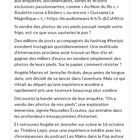
aux enquêtes, documentaires, séries et fictions
exclusives passionnantes, comme « Au Nom du fils », «
Roulette russe à Béziers », ou encore « Oussama Le
Magnifique ». 👉 https://m.audiomeans.fr/s/S-dLCvHKUz
Si vendre des photos de vos pieds pouvait remplir votre
frigo, est-ce que vous sauteriez le pas ?
Des millions de posts accompagnés du hashtag #feetpic
inondent Instagram quotidiennement. Une multitude
d'internautes proclame avoir trouvé un filon d’or et
gagner des milliers d’euros en vendant simplement des
photos de leurs pieds. Sur le papier, comment résister ?
Angèle Marrey et Jennyfer Arduin, deux amies de longue
date, ont décidé de se lancer dans l’aventure. Mais ce qui
n'était au départ qu'une expérience anodine a
rapidement pris une tournure beaucoup plus sombre.
Découvrez la bande-annonce de leur enquête, "On a
vendu des photos de nos pieds", une exploration
immersive, signée Nouvelles Écoutes, qui entraîne dans
les profondeurs insoupçonnées d'internet.
Et retrouvez Angèle et Jennyfer sur scène le 16 octobre
au Théâtre Lepic, pour une expérience inédite avec les
chroniqueuses du podcast Les Mains dans la Pop autour