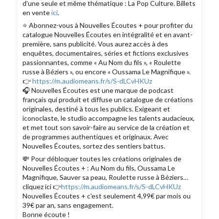
d'une seule et même thématique : La Pop Culture. Billets
en vente
ici
.
⭐️ Abonnez-vous à Nouvelles Écoutes + pour profiter du
catalogue Nouvelles Écoutes en intégralité et en avant-
première, sans publicité. Vous aurez accès à des
enquêtes, documentaires, séries et fictions exclusives
passionnantes, comme « Au Nom du fils », « Roulette
russe à Béziers », ou encore « Oussama Le Magnifique ».
👉
https://m.audiomeans.fr/s/S-dLCvHKUz
🎧 Nouvelles Écoutes est une marque de podcast
français qui produit et diffuse un catalogue de créations
originales, destiné à tous les publics. Exigeant et
iconoclaste, le studio accompagne les talents audacieux,
et met tout son savoir-faire au service de la création et
de programmes authentiques et originaux. Avec
Nouvelles Écoutes, sortez des sentiers battus.
💸 Pour débloquer toutes les créations originales de
Nouvelles Écoutes + : Au Nom du fils, Oussama Le
Magnifique, Sauver sa peau, Roulette russe à Béziers…
cliquez ici 👉
https://m.audiomeans.fr/s/S-dLCvHKUz
Nouvelles Écoutes + c'est seulement 4,99€ par mois ou
39€ par an, sans engagement.
Bonne écoute !