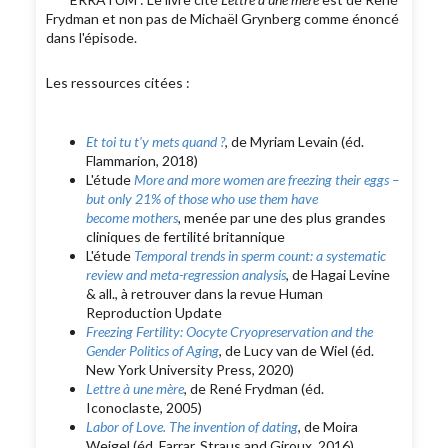
Frydman et non pas de Michaël Grynberg comme énoncé
dans l'épisode.
Les ressources citées :
Et toi tu t'y mets quand ?
, de Myriam Levain (éd.
Flammarion, 2018)
L'étude
More and more women are freezing their eggs –
but only 21% of those who use them have
become mothers
,
menée par une des plus grandes
cliniques de fertilité britannique
L'étude
Temporal trends in sperm count: a systematic
review and meta-regression analysis
, de Hagai Levine
& all., à retrouver dans la revue Human
Reproduction Update
Freezing Fertility: Oocyte Cryopreservation and the
Gender Politics of Aging
, de Lucy van de Wiel (éd.
New York University Press, 2020)
Lettre à une mère
, de René Frydman (éd.
Iconoclaste, 2005)
Labor of Love. The invention of dating
, de Moira
Weigel (éd. Farrar, Straus and Giroux, 2016)