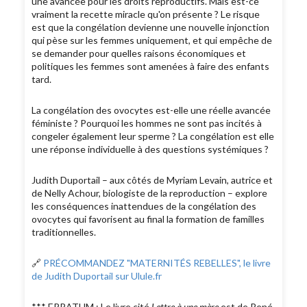
une avancée pour les droits reproductifs. Mais est-ce
vraiment la recette miracle qu'on présente ? Le risque
est que la congélation devienne une nouvelle injonction
qui pèse sur les femmes uniquement, et qui empêche de
se demander pour quelles raisons économiques et
politiques les femmes sont amenées à faire des enfants
tard.
La congélation des ovocytes est-elle une réelle avancée
féministe ? Pourquoi les hommes ne sont pas incités à
congeler également leur sperme ? La congélation est elle
une réponse individuelle à des questions systémiques ?
Judith Duportail – aux côtés de Myriam Levain, autrice et
de Nelly Achour, biologiste de la reproduction – explore
les conséquences inattendues de la congélation des
ovocytes qui favorisent au final la formation de familles
traditionnelles.
🔗
PRÉCOMMANDEZ "MATERNITÉS REBELLES", le livre
de Judith Duportail sur Ulule.fr
*** ERRATUM : Le livre cité
Lettre à une mère
est de René