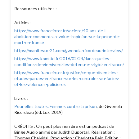
Ressources utilisées :
Articles :
https://www.franceinter.fr/societe/40-ans-de-l-
abolition-comment-a-evolue-l-opinion-sur-la-peine-de-
mort-en-france
https://manifesto-21.com/gwenola-ricordeau-interview/
https://www.komitid.fr/2016/02/24/dans-quelles-
conditions-de-vie-vivent-les-detenu-e-s-lgbt-en-france/
https://www.franceinter.fr/justice/ce-que-disent-les-
etudes-parues-en-france-sur-les-controles-au-facies-
et-les-violences-policieres
Livres :
Pour elles toutes. Femmes contre la prison
, de Gwenola
Ricordeau (éd. Lux, 2019)
CRÉDITS : On peut plus rien dire est un podcast de
Binge Audio animé par Judith Duportail. Réalisation :
Thomas Chalvidal. Production : Charlotte Baix. Édition :