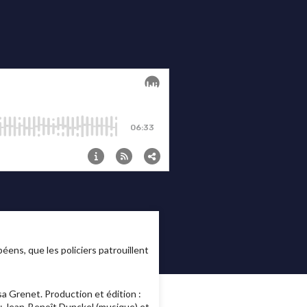
ens, que les policiers patrouillent
sa Grenet. Production et édition :
 : Jean-Benoît Dunckel (musique) et