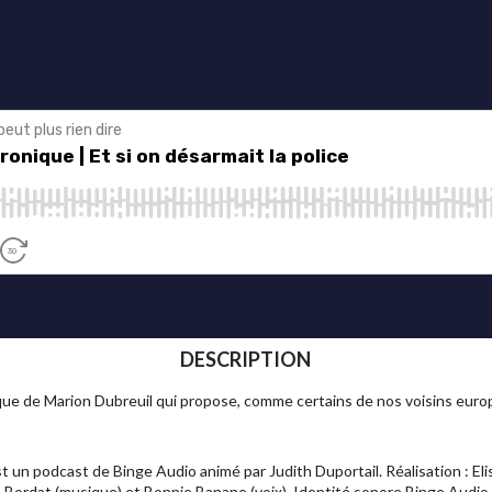
DESCRIPTION
que de Marion Dubreuil qui propose, comme certains de nos voisins europé
 un podcast de Binge Audio animé par Judith Duportail. Réalisation : Eli
n Bordat (musique) et Bonnie Banane (voix). Identité sonore Binge Audio