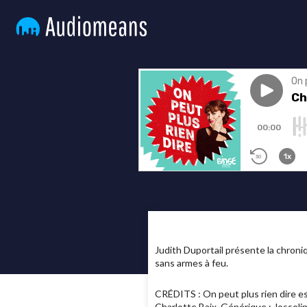
Judith Duportail présente la chroni
sans armes à feu.
CRÉDITS : On peut plus rien dire est
Charlotte Baix. Générique : Josseli