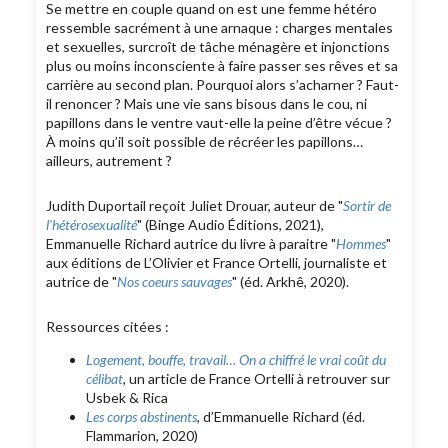
Se mettre en couple quand on est une femme hétéro
ressemble sacrément à une arnaque : charges mentales
et sexuelles, surcroît de tâche ménagère et injonctions
plus ou moins inconsciente à faire passer ses rêves et sa
carrière au second plan. Pourquoi alors s’acharner ? Faut-
il renoncer ? Mais une vie sans bisous dans le cou, ni
papillons dans le ventre vaut-elle la peine d’être vécue ?
À moins qu’il soit possible de récréer les papillons…
ailleurs, autrement ?
Judith Duportail reçoit Juliet Drouar, auteur de "
Sortir de
l'hétérosexualité
" (Binge Audio Éditions, 2021),
Emmanuelle Richard autrice du livre à paraitre "
Hommes
"
aux éditions de L’Olivier et France Ortelli, journaliste et
autrice de "
Nos coeurs sauvages
" (éd. Arkhê, 2020).
Ressources citées :
Logement, bouffe, travail… On a chiffré le vrai coût du
célibat
,
un article de France Ortelli à retrouver sur
Usbek & Rica
Les corps abstinents
, d’Emmanuelle Richard (éd.
Flammarion, 2020)