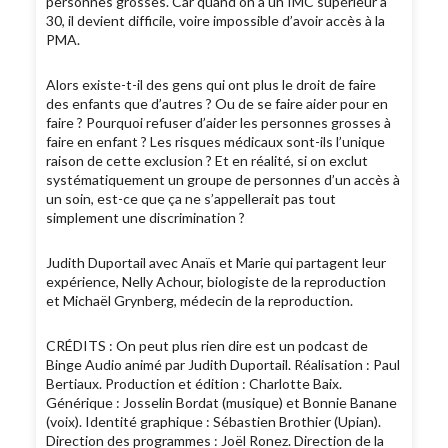
personnes grosses. Car quand on a un IMC supérieur à
30, il devient difficile, voire impossible d’avoir accès à la
PMA.
Alors existe-t-il des gens qui ont plus le droit de faire
des enfants que d’autres ? Ou de se faire aider pour en
faire ? Pourquoi refuser d’aider les personnes grosses à
faire en enfant ? Les risques médicaux sont-ils l’unique
raison de cette exclusion ? Et en réalité, si on exclut
systématiquement un groupe de personnes d’un accès à
un soin, est-ce que ça ne s’appellerait pas tout
simplement une discrimination ?
Judith Duportail avec Anaïs et Marie qui partagent leur
expérience, Nelly Achour, biologiste de la reproduction
et Michaël Grynberg, médecin de la reproduction.
CRÉDITS : On peut plus rien dire est un podcast de
Binge Audio animé par Judith Duportail. Réalisation : Paul
Bertiaux. Production et édition : Charlotte Baix.
Générique : Josselin Bordat (musique) et Bonnie Banane
(voix). Identité graphique : Sébastien Brothier (Upian).
Direction des programmes : Joël Ronez. Direction de la