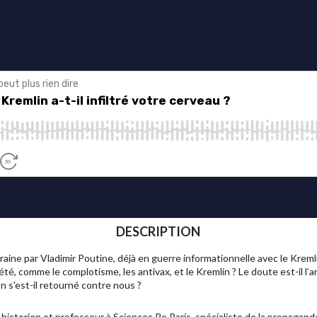
DESCRIPTION
raine par Vladimir Poutine, déjà en guerre informationnelle avec le Kremlin,
iété, comme le complotisme, les antivax, et le Kremlin ? Le doute est-il l’
n s'est-il retourné contre nous ?
 historien et professeur à Sciences Po Paris, spécialiste de la propagan