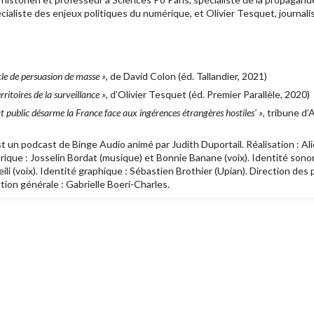
ialiste des enjeux politiques du numérique, et Olivier Tesquet, journalist
cle de persuasion de masse »
, de David Colon (éd. Tallandier, 2021)
ritoires de la surveillance »
, d’Olivier Tesquet (éd. Premier Parallèle, 2020)
at public désarme la France face aux ingérences étrangères hostiles' »
, tribune d
t un podcast de Binge Audio animé par Judith Duportail. Réalisation : Ali
érique : Josselin Bordat (musique) et Bonnie Banane (voix). Identité son
li (voix). Identité graphique : Sébastien Brothier (Upian). Direction des
ction générale : Gabrielle Boeri-Charles.