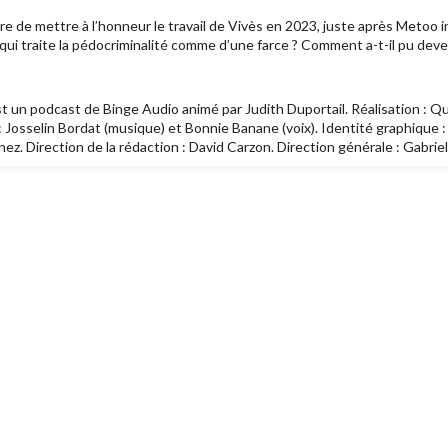
re de mettre à l’honneur le travail de Vivès en 2023, juste après Metoo i
ui traite la pédocriminalité comme d’une farce ? Comment a-t-il pu deven
t un podcast de Binge Audio animé par Judith Duportail. Réalisation : Q
: Josselin Bordat (musique) et Bonnie Banane (voix). Identité graphique :
z. Direction de la rédaction : David Carzon. Direction générale : Gabriel