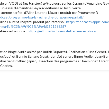
ble en VOD) et
Une Histoire à soi
(toujours sur les écrans) d’Amandine Gay
, un essai d’Amandine Gay aux éditions La Découverte
 sperme parfait, d’Aline Laurent-Mayard produit par Programme B
dcast/programme-b/a-la-recherche-du-sperme-parfait/
’Aline Laurent-Mayard, produit par Paradiso :
https://podcasts.apple.com/
9-ma-lib%C3%A9r%C3%A9e/id1521266257
abienne Lacoude :
https://milf-media.fr/newsletter-meres-alors/
t de Binge Audio animé par Judith Duportail. Réalisation : Elisa Grenet. 
musique) et Bonnie Banane (voix). Identité sonore Binge Audio : Jean-Be
 Sébastien Brothier (Upian). Direction des programmes : Joël Ronez. Direct
-Charles.