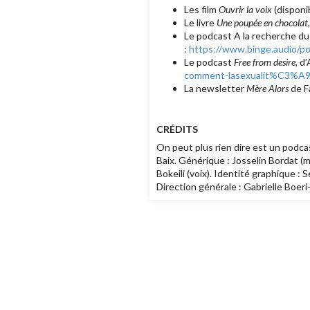
Les film
Ouvrir la voix
(disponi
Le livre
Une poupée en chocolat
Le podcast A la recherche du
:
https://www.binge.audio/po
Le podcast
Free from desire
, d
comment-lasexualit%C3%A
La newsletter
Mère Alors
de F
CRÉDITS
On peut plus rien dire est un podcas
Baix. Générique : Josselin Bordat (
Bokeili (voix). Identité graphique :
Direction générale : Gabrielle Boeri