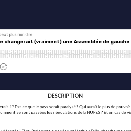
DESCRIPTION
ait-il ? Est-ce que le pays serait paralysé ? Qui aurait le plus de pouvoir
Comment se sont passées les négociations de la NUPES ? Et en cas de vi
y, députée LFI au Parlement européen et Mathieu Fulla, chercheur au cen