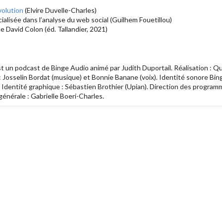
volution
(Elvire Duvelle-Charles)
cialisée dans l’analyse du web social (Guilhem Fouetillou)
de David Colon (éd. Tallandier, 2021)
t un podcast de Binge Audio animé par Judith Duportail. Réalisation : Q
 : Josselin Bordat (musique) et Bonnie Banane (voix). Identité sonore Bi
). Identité graphique : Sébastien Brothier (Upian). Direction des programm
générale : Gabrielle Boeri-Charles.