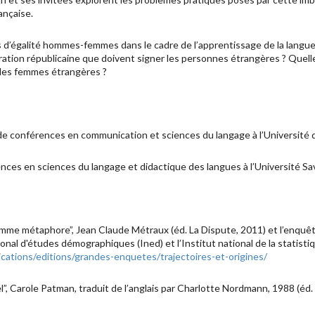
ançaise.
 d’égalité hommes-femmes dans le cadre de l’apprentissage de la langu
gration républicaine que doivent signer les personnes étrangères ? Que
 les femmes étrangères ?
 conférences en communication et sciences du langage à l’Université 
ces en sciences du langage et didactique des langues à l’Université Sa
mme métaphore”, Jean Claude Métraux (éd. La Dispute, 2011) et l’enquête
ional d'études démographiques (Ined) et l’Institut national de la statis
ications/editions/grandes-enquetes/trajectoires-et-origines/
el”, Carole Patman, traduit de l’anglais par Charlotte Nordmann, 1988 (éd