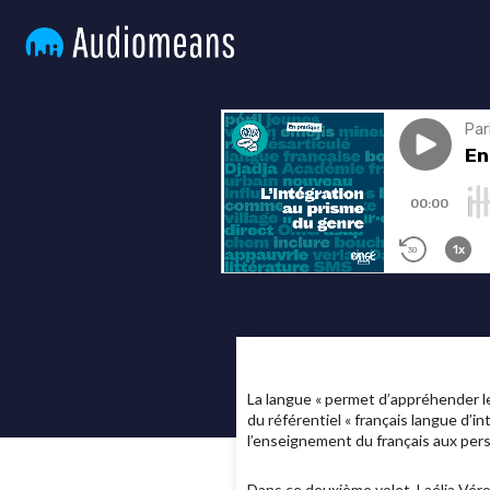
La langue « permet d’appréhender le 
du référentiel « français langue d’in
l’enseignement du français aux per
Dans ce deuxième volet, Laélia Véro