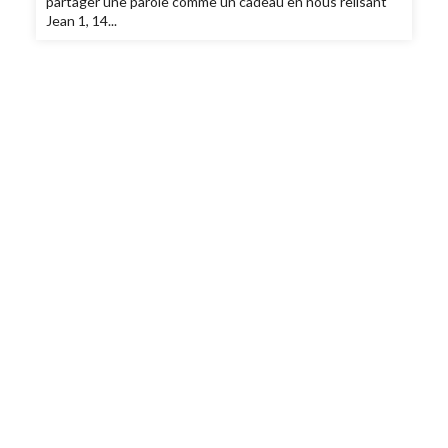
partager une parole comme un cadeau en nous relisant
Jean 1, 14...