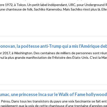
e 1972, à Tokyo. Un petit label indépendant, URC, pour Underground Re
une chanteuse de folk, Sachiko Kanenobu. Mais Sachiko n’est plus là. Ell
onovan, la poétesse anti-Trump qui a mis l'Amérique de
er 2017, à Washington. Des centaines de milliers de personnes sont réun
hui la plus grande manifestation de l’Histoire des États-Unis. C’est la M
mac, une princesse Inca sur le Walk of Fame hollywood
 Pérou. Dans tous les transistors du pays une voix fascinante se fait en
rapidement que la voix de cette chanteuse d’une trentaine d’années p