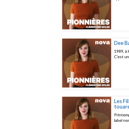
Dee Ba
1989, à 
C’est un
Les Fi
touar
Printemp
label no