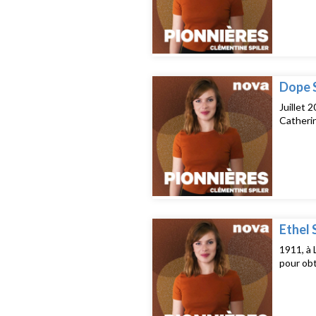
Dope S
Juillet 
Catherin
Ethel 
1911, à 
pour obt