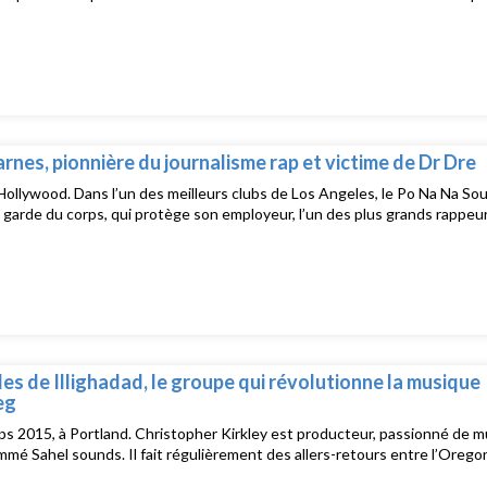
rnes, pionnière du journalisme rap et victime de Dr Dre
Hollywood. Dans l’un des meilleurs clubs de Los Angeles, le Po Na Na So
 garde du corps, qui protège son employeur, l’un des plus grands rappeu
lles de Illighadad, le groupe qui révolutionne la musique
eg
s 2015, à Portland. Christopher Kirkley est producteur, passionné de m
mmé Sahel sounds. Il fait régulièrement des allers-retours entre l’Oregon