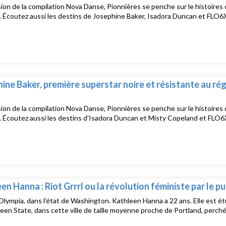
sion de la compilation Nova Danse, Pionnières se penche sur le histoires 
. Écoutez aussi les destins de Josephine Baker, Isadora Duncan et FLO
ine Baker, première superstar noire et résistante au ré
sion de la compilation Nova Danse, Pionnières se penche sur le histoires 
. Écoutez aussi les destins d'Isadora Duncan et Misty Copeland et FLO
en Hanna : Riot Grrrl ou la révolution féministe par le p
Olympia, dans l’état de Washington. Kathleen Hanna a 22 ans. Elle est étu
een State, dans cette ville de taille moyenne proche de Portland, perch