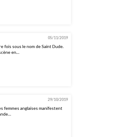
05/11/2019
re fois sous le nom de Saint Dude.
 scène en…
29/10/2019
Les femmes anglaises manifestent
rande…