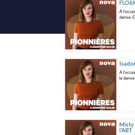
FLO6X8
À l'occa
danse. É
Isador
À l'occa
la danse
Misty 
l'ABT