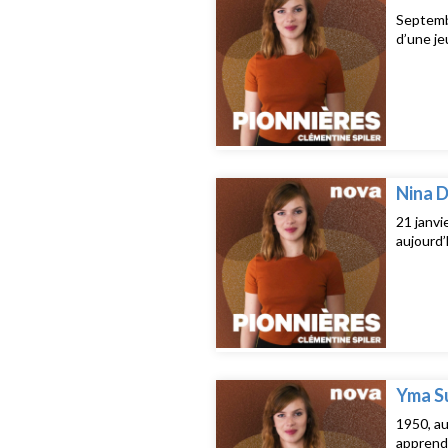
Septembr
d’une je
Nina D
21 janvi
aujourd’
Yma Su
1950, au
apprend 