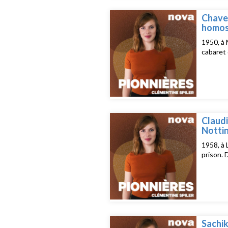
Chavel
homos
1950, à 
cabaret 
Claudi
Nottin
1958, à 
prison. 
Sachik