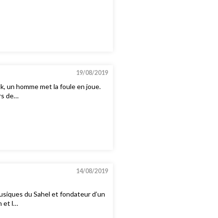
19/08/2019
uk, un homme met la foule en joue.
rs de…
14/08/2019
usiques du Sahel et fondateur d’un
 et l…