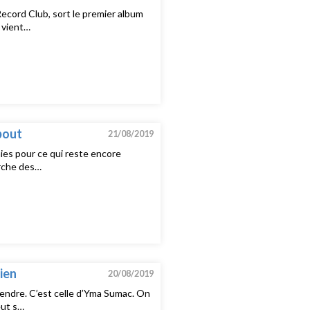
cord Club, sort le premier album
e vient…
bout
21/08/2019
ies pour ce qui reste encore
arche des…
ien
20/08/2019
tendre. C’est celle d’Yma Sumac. On
eut s…