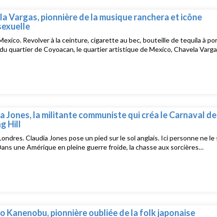
a Vargas, pionnière de la musique ranchera et icône
exuelle
Mexico. Revolver à la ceinture, cigarette au bec, bouteille de tequila à po
du quartier de Coyoacan, le quartier artistique de Mexico, Chavela Varg
a Jones, la militante communiste qui créa le Carnaval de
g Hill
Londres. Claudia Jones pose un pied sur le sol anglais. Ici personne ne le 
Dans une Amérique en pleine guerre froide, la chasse aux sorcières…
o Kanenobu, pionnière oubliée de la folk japonaise