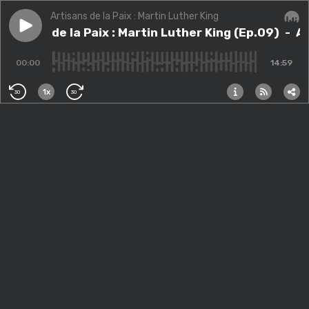
Artisans de la Paix : Martin Luther King
Play episode
Artisans de la Paix : Martin Luther King (Ep.09)
Artisans de la Paix : Martin Luther King (Ep.09)
- Ar
Audi
00:00
14:59
1x
30
30