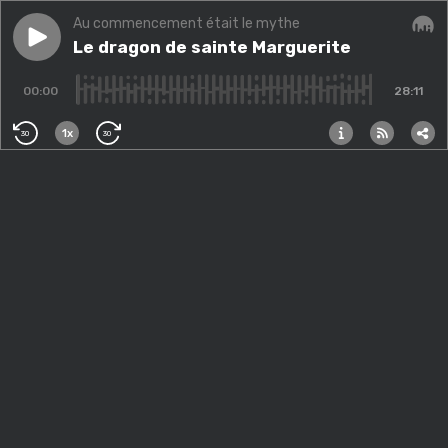
Au commencement était le mythe
Play episode
Le dragon de sainte Marguerite
Le dragon de sainte Marguerite
Audi
00:00
28:11
1x
30
30