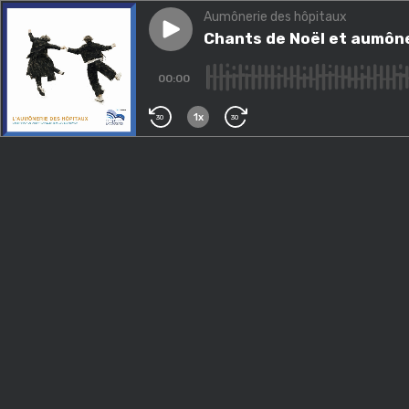
Aumônerie des hôpitaux
Play episode
Chants de Noël et aumônerie
Chants de Noël et aumôn
00:00
1x
30
30