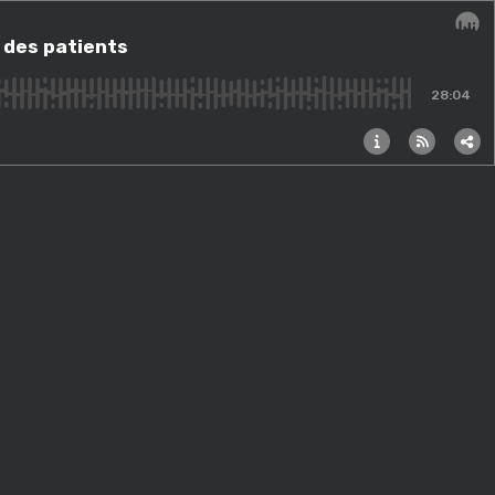
s des patients
Audi
28:04