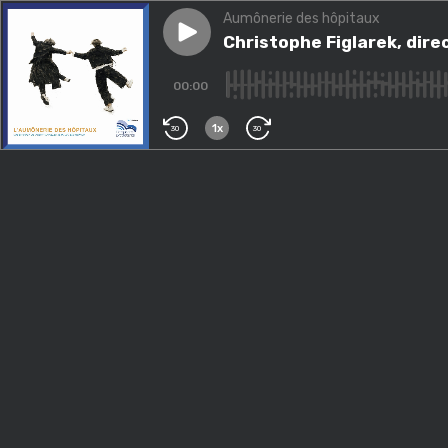
Aumônerie des hôpitaux
Play episode
Christophe Figlarek, directeur
Christophe Figlarek, dire
00:00
1x
30
30