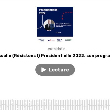
Auto Matin
salle (Résistons !) Présidentielle 2022, son prog
Lecture
Play
episode
Jean
Lassalle
(Résistons
!)
Présidentielle
2022,
son