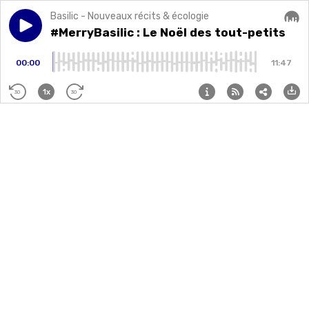
Basilic - Nouveaux récits & écologie
Play episode
#MerryBasilic : Le Noël des tout-petits
#MerryBasilic : Le Noël des tout-petits
Audi
00:00
11:47
1x
30
30