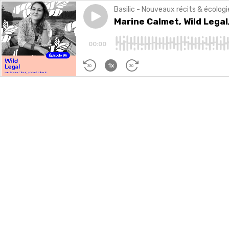
Basilic - Nouveaux récits & écologi
Play episode
Marine Calmet, Wild Legal, q
Marine Calmet, Wild Legal
00:00
1x
30
30