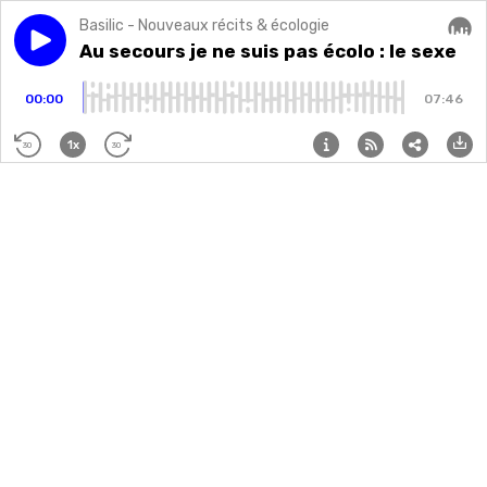
Basilic - Nouveaux récits & écologie
Play episode
Au secours je ne suis pas écolo : le sexe
Au secours je ne suis pas écolo : le sexe
Audi
00:00
07:46
1x
30
30