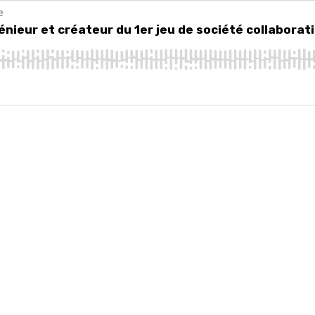
e
ur et créateur du 1er jeu de société collaboratif consacré à la permacul
énieur et créateur du 1er jeu de société collaborat