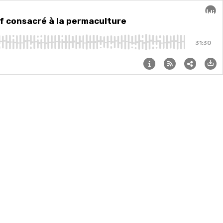
ture
if consacré à la permaculture
Audi
31:30