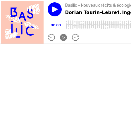
Basilic - Nouveaux récits & écologi
Play episode
Dorian Tourin-Lebret, Ingénie
Dorian Tourin-Lebret, Ing
00:00
1x
30
30