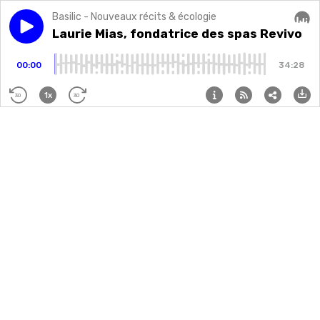
Basilic - Nouveaux récits & écologie
Play episode
Laurie Mias, fondatrice des spas Revivo
Laurie Mias, fondatrice des spas Revivo
Audi
00:00
34:28
1x
30
30