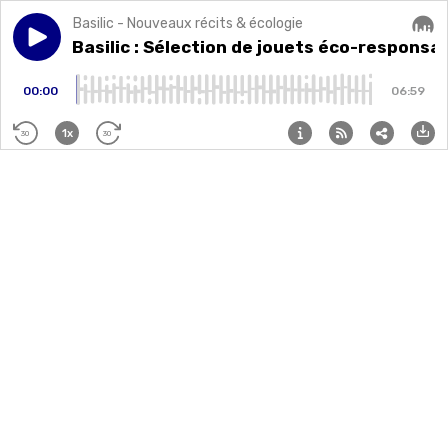
Basilic - Nouveaux récits & écologie
Play episode
#MerryBasilic : Sélection de jouets éco-responsables
#MerryBasilic : Sélection de jouets éco-responsa
Audi
00:00
06:59
1x
30
30