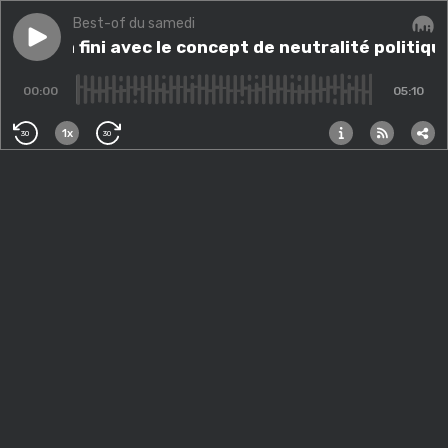
Best-of du samedi
Play episode
Twitter en a fini avec le concept de neutralité politiq
tter en a fini avec le concept de neutralité politiqu
Audi
00:00
05:10
1x
30
30