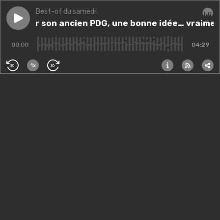
Best-of du samedi
Play episode
Rappeler son ancien PDG, une bonne idée… vraiment
Rappeler son ancien PDG, une bonne idée… vraimen
Audi
00:00
04:29
1x
30
30