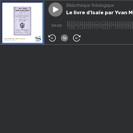
Bibliothèque théologique
Play episode
Le livre d'Isaïe par Yvan Maré
Le livre d'Isaïe par Yvan 
00:00
1x
30
30