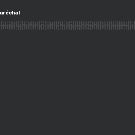
chal
Maréchal