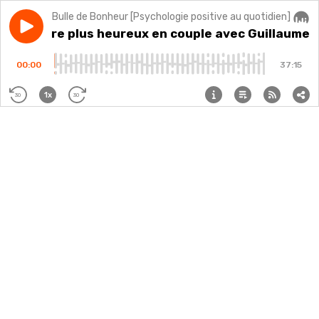
Bulle de Bonheur [Psychologie positive au quotidien]
Play episode
#151 - Etre plus heureux en couple avec Guillaume d
#151 - Etre plus heureux en couple avec Guillaume 
Audi
00:00
37:15
1x
30
30