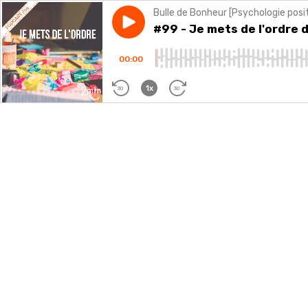
Bulle de Bonheur [Psychologie posi
Play episode
#99 - Je mets de l'ordre dan
#99 - Je mets de l'ordre
00:00
1x
30
30