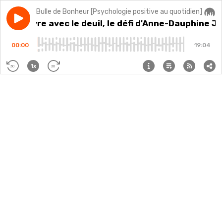
Bulle de Bonheur [Psychologie positive au quotidien]
Play episode
#37 - Vivre avec le deuil, le défi d'Anne-Dauphine Jull
#37 - Vivre avec le deuil, le défi d'Anne-Dauphine Ju
Audi
00:00
19:04
1x
30
30