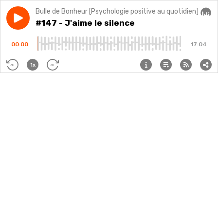
Bulle de Bonheur [Psychologie positive au quotidien]
Play episode
#147 - J'aime le silence
#147 - J'aime le silence
Audi
00:00
17:04
1x
30
30