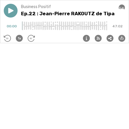
Business Positif
Play episode
Ep.22 : Jean-Pierre RAKOUTZ de Tipa
Ep.22 : Jean-Pierre RAKOUTZ de Tipa
Audi
00:00
47:02
1x
30
30