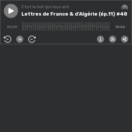
C'est la nuit qui nous unit
Play episode
Lettres de France & d'Algérie (ép.11) #48
Lettres de France & d'Algérie (ép.11) #48
Audi
00:00
55:56
1x
30
30