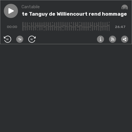
Cantabile
Play episode
Le pianiste Tanguy de Williencourt rend hommage à 
Le pianiste Tanguy de Williencourt rend hommage à
Audi
00:00
26:47
1x
30
30