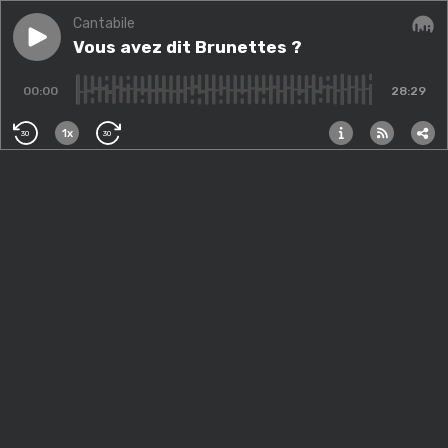
Cantabile
Play episode
Vous avez dit Brunettes ?
Vous avez dit Brunettes ?
Audi
00:00
28:29
1x
30
30