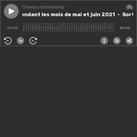
Champ contrechamp
Play episode
Sortis pendant les mois de mai et juin 2021
Sortis pendant les mois de mai et juin 2021
- Sorti
Audi
00:00
45:03
1x
30
30