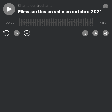
Champ contrechamp
Play episode
Films sorties en salle en octobre 2021
Films sorties en salle en octobre 2021
Audi
00:00
44:59
1x
30
30