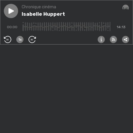
Chronique cinéma
Play episode
Isabelle Huppert
Isabelle Huppert
Audi
00:00
14:13
1x
30
30