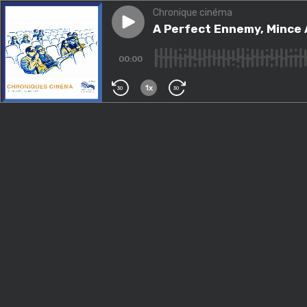
Chronique cinéma
Play episode
A Perfect Ennemy, Mince Alor
A Perfect Ennemy, Mince A
00:00
1x
30
30