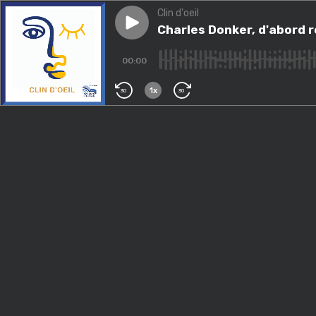
Clin d'oeil
Play episode
Charles Donker, d'abord rega
Charles Donker, d'abord 
00:00
1x
30
30