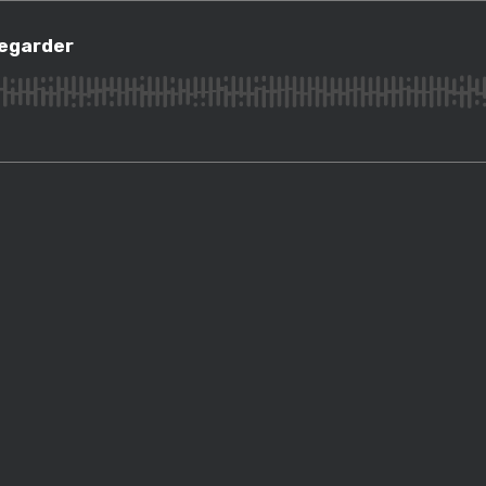
rder
regarder