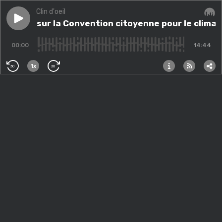
Clin d'oeil
Play episode
Retour sur la Convention citoyenne pour le climat
Retour sur la Convention citoyenne pour le climat
Audi
00:00
14:44
1x
30
30