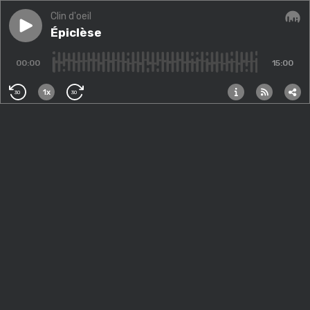
Clin d'oeil
Play episode
Épiclèse
Épiclèse
Audi
00:00
15:00
1x
30
30