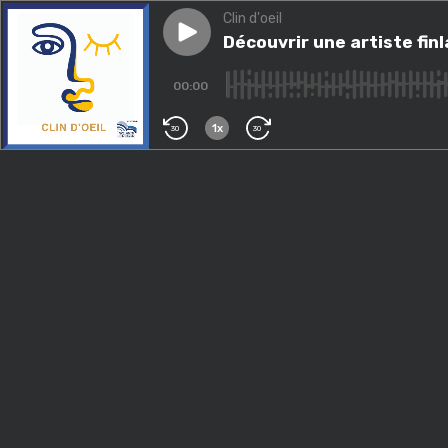
Clin d'oeil
Play episode
Découvrir une artiste finland
Découvrir une artiste fin
00:00
1x
30
30