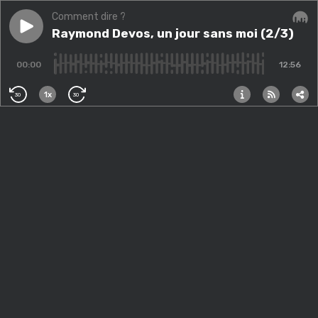
Comment dire ?
Play episode
Raymond Devos, un jour sans moi (2/3)
Raymond Devos, un jour sans moi (2/3)
Audi
00:00
12:56
1x
30
30